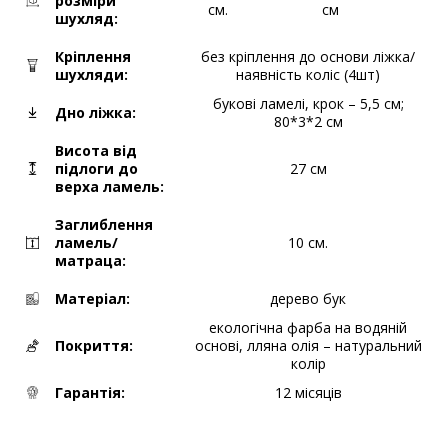
розміри
см.
см
шухляд:
Кріплення
без кріплення до основи ліжка/
шухляди:
наявність коліс (4шт)
букові ламелі, крок – 5,5 см;
Дно ліжка:
80*3*2 см
Висота від
підлоги до
27 см
верха ламель:
Заглиблення
ламель/
10 см.
матраца:
Матеріал:
дерево бук
екологічна фарба на водяній
Покриття:
основі, лляна олія – натуральний
колір
Гарантія:
12 місяців