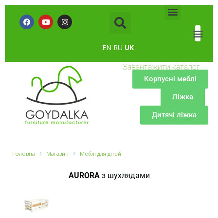
EN
RU
UK
Завантажити каталог
Корпусні меблі
Ліжка
Дитячі ліжка
Головна
Магазин
Меблі для дітей
AURORA
з шухлядами