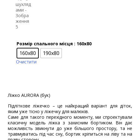
Розмір спального місця
: 160х80
160х80
190х80
Очистити
Ліжко AURORA (бук)
Підліткове ліжечко – це найкращий варіант для діток,
яким уже тісно у ліжечку для малюків.
Саме для такого перехідного моменту, ми спроектували
класичну модель ліжка з захисним бортиком. Він дає
можливість звикнути до уже більшого простору, та не
травмуватись під час сну, бортик кріпиться на ліву та на
праву сторону.