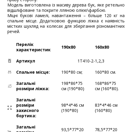
Модель виготовлена із масиву дерева бук, яке ретельно
відшліфоване та покрите лляною олією\фарбою.
Міцні букові ламелі, навантаження – більше 120 кг на
спальне місце. Додатковою функцією ліжка є наявність
містких шухляд на колесах для зберігання різноманітних
речей.
Перелік
190х80
160х80
характеристик
Артикул
1Т410-2-1,2,3
Спальне місце:
190*80 см;
160*80 см.
Загальні
198*86*75
168*86*75
розміри ліжка:
см (190*80)
см (160*80).
Загальні
розміри
98*4*46 см
83*4*46 см
захисного
(190*80)
(160*80)
бортика:
Загальні
93,5*77*20
78,5*77*20