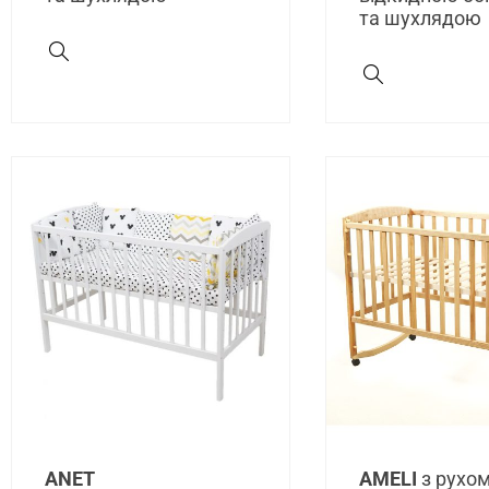
та шухлядою
ANET
AMELI
з рухо