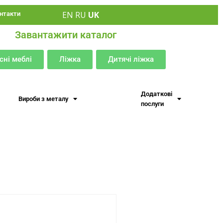
EN
RU
UK
нтакти
Завантажити каталог
сні меблі
Ліжка
Дитячі ліжка
Додаткові
Вироби з металу
послуги