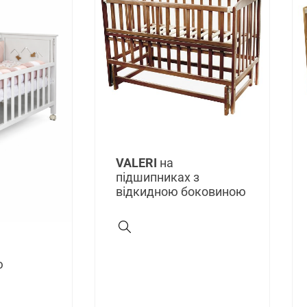
VALERI
на
підшипниках з
відкидною боковиною
ю