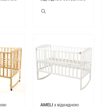
мою
AMELI
з відкидною