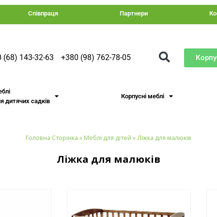
Співпраця
Партнери
Ко
 (68) 143-32-63
+380 (98) 762-78-05
Корпу
еблі
Корпусні меблі
я дитячих садків
Головна Сторінка
»
Меблі для дітей
»
Ліжка для малюків
Ліжка для малюків