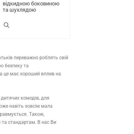
відкидною боковиною
та шухлядою
атьків переважно роблять свій
ро безпеку та
ка це має хороший вплив на
 дитячих комодів, для
може навіть зовсім мала
травмується. Також,
 та стандартам. В нас Ви