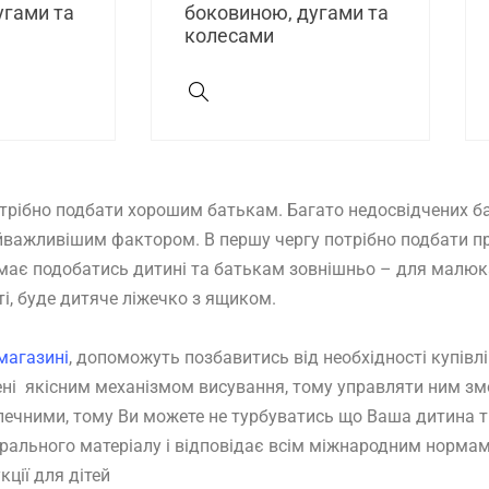
угами та
боковиною, дугами та
колесами
отрібно подбати хорошим батькам. Багато недосвідчених б
найважливішим фактором. В першу чергу потрібно подбати п
о має подобатись дитині та батькам зовнішньо – для малю
і, буде дитяче ліжечко з ящиком.
магазині
, допоможуть позбавитись від необхідності купівлі
ащені якісним механізмом висування, тому управляти ним з
зпечними, тому Ви можете не турбуватись що Ваша дитина 
рального матеріалу і відповідає всім міжнародним нормам
ції для дітей