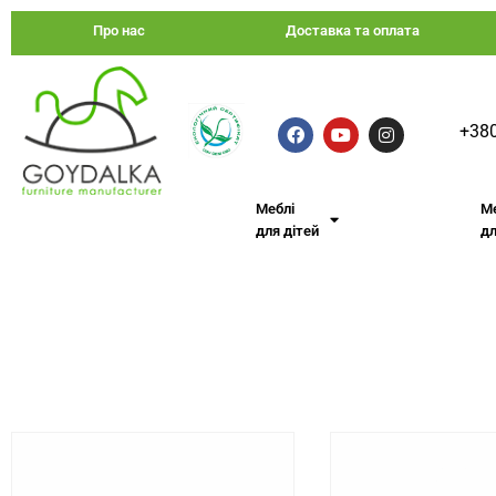
Про нас
Доставка та оплата
+380
Меблі
М
для дітей
дл