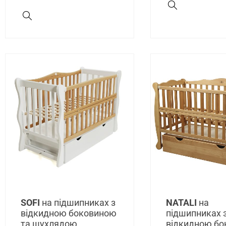
SOFI
на підшипниках з
NATALI
на
відкидною боковиною
підшипниках 
та шухлядою
відкидною б