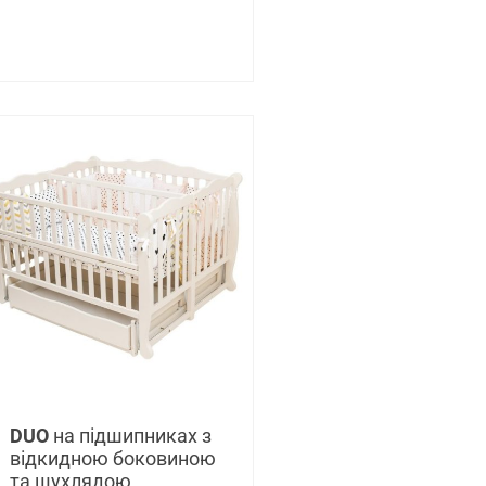
DUO
на підшипниках з
відкидною боковиною
та шухлядою