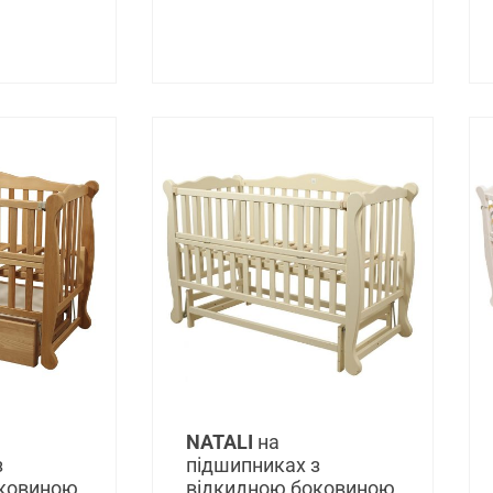
NATALI
на
з
підшипниках з
оковиною
відкидною боковиною