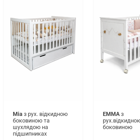
Mia
з рух. відкидною
ЕММА
з
боковиною та
рух.відкидно
шухлядою на
боковиною
підшипниках