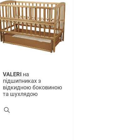
VALERI
на
підшипниках з
відкидною боковиною
та шухлядою