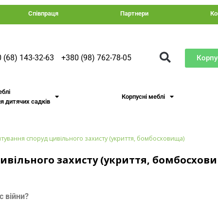
Співпраця
Партнери
Ко
 (68) 143-32-63
+380 (98) 762-78-05
Корпу
еблі
Корпусні меблі
я дитячих садків
ування споруд цивільного захисту (укриття, бомбосховища)
вільного захисту (укриття, бомбосхов
с війни?