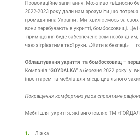
Провокаційне запитання. Можливо «відносно безп
2022-2023 року дали нам зрозуміти ,що потреба 
громадянина України . Ми хвилюємось за своїх р
вони перебувають в укритті, бомбосховищі. Це 
приміщення буде забезпечене всім необхідним, 
чаю зігріватиме твої руки. «Жити в безпеці» – 
Облаштування укриття та бомбосховищ – першоче
Компанія
“
GOYDALKA
”
з березня 2022 року у ви
інвентарем та меблів для місць цивільного захи
Покращення комфортних умов сприятиме раціона
Меблі для укриття, які виготовляє ТМ «ГОЙДАЛ
Ліжка