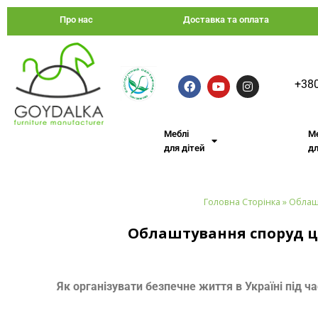
Про нас
Доставка та оплата
+380
Меблі
М
для дітей
дл
Головна Сторінка
»
Облашт
Облаштування споруд ци
Як організувати безпечне життя в Україні під ча