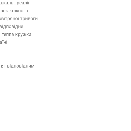
жаль , реалії
’язок кожного
овітряної тривоги
відповідне
а тепла кружка
їні .
ння відповідним