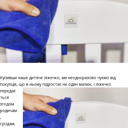
Купивши наше дитяче ліжечко, ми неодноразово чуємо від
покупців, що в ньому підростає не один малюк,
і ліжечко
передає
ться
згодом
родичам
,
сусідам,