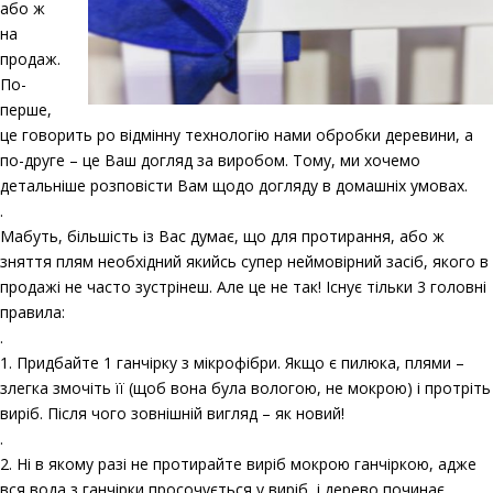
або ж
на
продаж.
По-
перше,
це говорить ро відмінну технологію нами обробки деревини, а
по-друге – це Ваш догляд за виробом. Тому, ми хочемо
детальніше розповісти Вам щодо догляду в домашніх умовах.
.
Мабуть, більшість із Вас думає, що для протирання, або ж
зняття плям необхідний якийсь супер неймовірний засіб, якого в
продажі не часто зустрінеш. Але це не так! Існує тільки 3 головні
правила:
.
1. Придбайте 1 ганчірку з мікрофібри. Якщо є пилюка, плями –
злегка змочіть її (щоб вона була вологою, не мокрою) і протріть
виріб. Після чого зовнішній вигляд – як новий!
.
2. Ні в якому разі не протирайте виріб мокрою ганчіркою, адже
вся вода з ганчірки просочується у виріб, і дерево починає