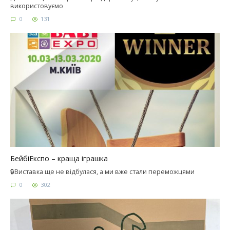
використовуємо
0
131
БейбіЕкспо – краща іграшка
🔒Виставка ще не відбулася, а ми вже стали переможцями
0
302