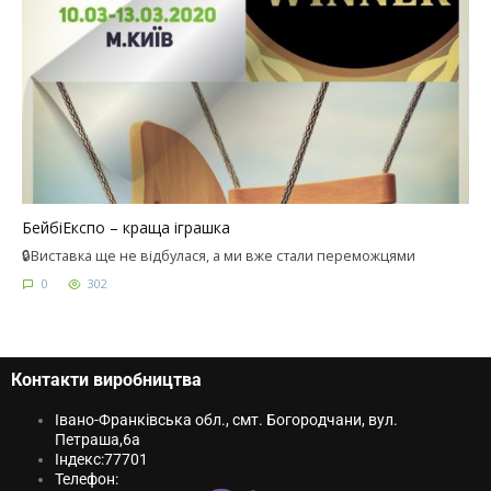
БейбіЕкспо – краща іграшка
🔒Виставка ще не відбулася, а ми вже стали переможцями
0
302
Контакти виробництва
Івано-Франківська обл., смт. Богородчани, вул.
Петраша,6a
Індекс:
77701
Телефон: