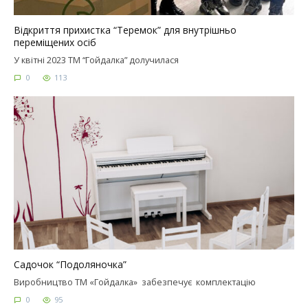
Відкриття прихистка “Теремок” для внутрішньо
переміщених осіб
У квітні 2023 ТМ “Гойдалка” долучилася
0
113
Садочок “Подоляночка”
Виробництво ТМ «Гойдалка» забезпечує комплектацію
0
95