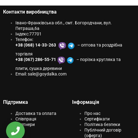
Контакти виробництва
Івано-Франківська обл., смт. Богородчани, вул.
Петраша,6a
Індекс:
77701
Телефон:
+38 (068) 14-33-263
– оптова та роздрібна
торгівля
+38 (067) 286-55-71
– порізка кругляка та
плити, сушка деревини
Email:
sale@goydаlkа.com
Підтримка
Інформація
Доставка та оплата
Про нас
Співпраця
Сертифікати
Партнери
Політика безпеки
Публічний договір
(оферта)